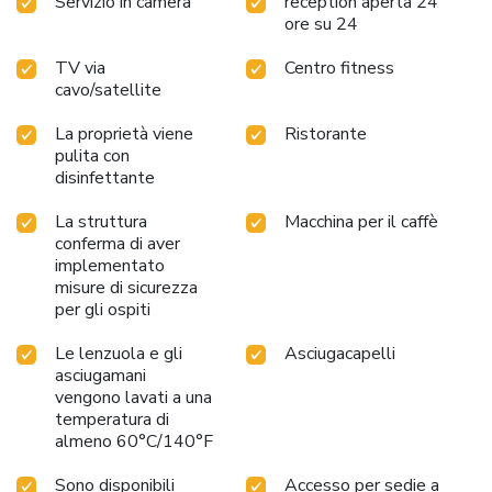
Servizio in camera
reception aperta 24
ore su 24
TV via
Centro fitness
cavo/satellite
La proprietà viene
Ristorante
pulita con
disinfettante
La struttura
Macchina per il caffè
conferma di aver
implementato
misure di sicurezza
per gli ospiti
Le lenzuola e gli
Asciugacapelli
asciugamani
vengono lavati a una
temperatura di
almeno 60°C/140°F
Sono disponibili
Accesso per sedie a