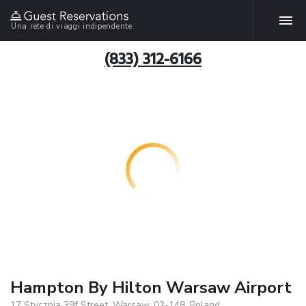
Una rete di viaggi indipendente
(833) 312-6166
Hampton By Hilton Warsaw Airport
17 Stycznia 39f Street, Warsaw, 02-148, Poland