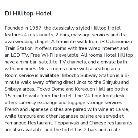
Di Hilltop Hotel
Founded in 1937, the classically styled Hilltop Hotel
features 4 restaurants, 2 bars, massage services and its
own wedding chapel. A 5-minute walk from JR Ochanomizu
Train Station, it offers rooms with free wired internet and
an LCD TV. Free Wi-Fi is available. All rooms Hotel Hilltop
have a mini-bar, satellite TV channels, and a private bath
with amenities. Most rooms come with a seating area.
Room service is available. Jinbocho Subway Station is a 5-
minute walk away, offering direct links to the Shinjuku and
Shibuya areas. Tokyo Dome and Korakuen Hall are both a
15-minute walk from the hotel. The 24-hour front desk
offers currency exchange and luggage storage services.
French and Japanese dishes are paired with wine at La vie,
while tempura and other Japanese cuisine are served at
Yamanoue Restaurant. Teppanyaki and Chinese restaurants
are also available, and the hotel has 2 bars and a cafe.