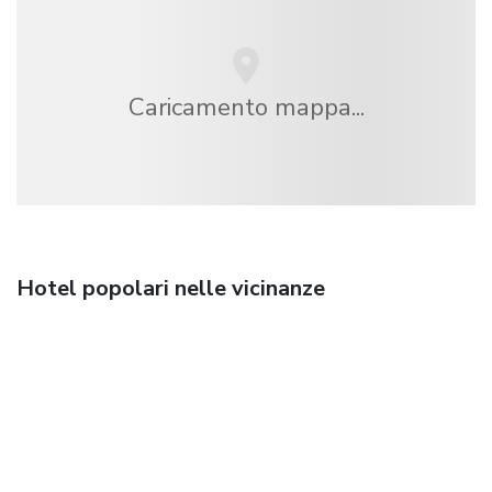
Caricamento mappa...
Hotel popolari nelle vicinanze