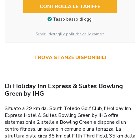
CONTROLLA LE TARIFFE
Tasso basso di oggi
Servizi, dettagli e politiche delle camere
TROVA STANZE DISPONIBILI
Di Holiday Inn Express & Suites Bowling
Green by IHG
Situato a 29 km dal South Toledo Golf Club, l'Holiday Inn
Express Hotel & Suites Bowling Green by IHG offre
sistemazioni a 2 stelle a Bowling Green e dispone di un
centro fitness, un salone in comune e una terrazza. La
struttura dista circa 35 km dal Fifth Third Field, 35 km dalla