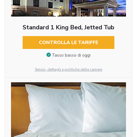
Standard 1 King Bed, Jetted Tub
CONTROLLA LE TARIFFE
Tasso basso di oggi
Servizi, dettagli e politiche delle camere