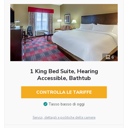
6
1 King Bed Suite, Hearing
Accessible, Bathtub
CONTROLLA LE TARIFFE
Tasso basso di oggi
Servizi, dettagli e politiche delle camere