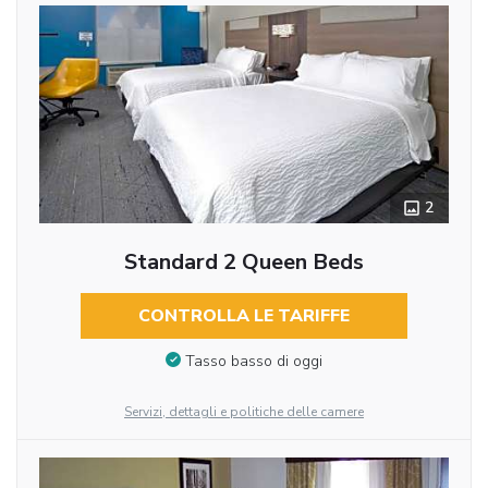
2
Standard 2 Queen Beds
CONTROLLA LE TARIFFE
Tasso basso di oggi
Servizi, dettagli e politiche delle camere