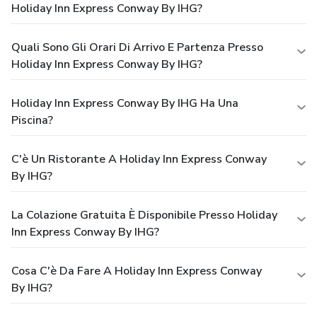
Holiday Inn Express Conway By IHG?
Quali Sono Gli Orari Di Arrivo E Partenza Presso
Holiday Inn Express Conway By IHG?
Holiday Inn Express Conway By IHG Ha Una
Piscina?
C'è Un Ristorante A Holiday Inn Express Conway
By IHG?
La Colazione Gratuita È Disponibile Presso Holiday
Inn Express Conway By IHG?
Cosa C'è Da Fare A Holiday Inn Express Conway
By IHG?