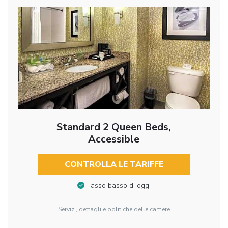
Standard 2 Queen Beds,
Accessible
CONTROLLA LE TARIFFE
Tasso basso di oggi
Servizi, dettagli e politiche delle camere