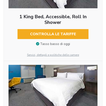
1 King Bed, Accessible, Roll In
Shower
CONTROLLA LE TARIFFE
Tasso basso di oggi
Servizi, dettagli e politiche delle camere