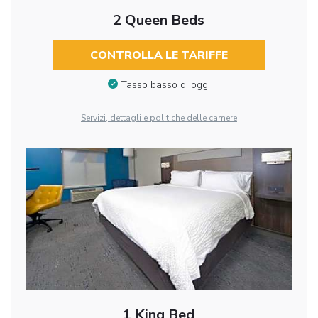
2 Queen Beds
CONTROLLA LE TARIFFE
Tasso basso di oggi
Servizi, dettagli e politiche delle camere
1 King Bed