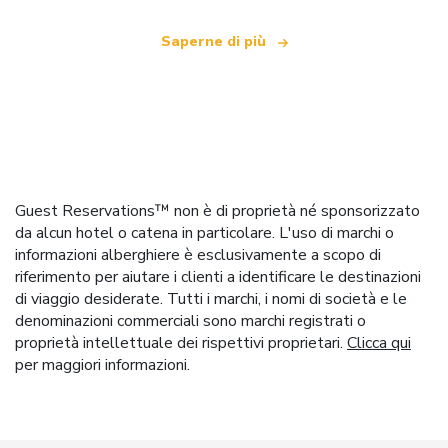
Saperne di più
Guest Reservations™ non è di proprietà né sponsorizzato
da alcun hotel o catena in particolare. L'uso di marchi o
informazioni alberghiere è esclusivamente a scopo di
riferimento per aiutare i clienti a identificare le destinazioni
di viaggio desiderate. Tutti i marchi, i nomi di società e le
denominazioni commerciali sono marchi registrati o
proprietà intellettuale dei rispettivi proprietari.
Clicca qui
per maggiori informazioni.