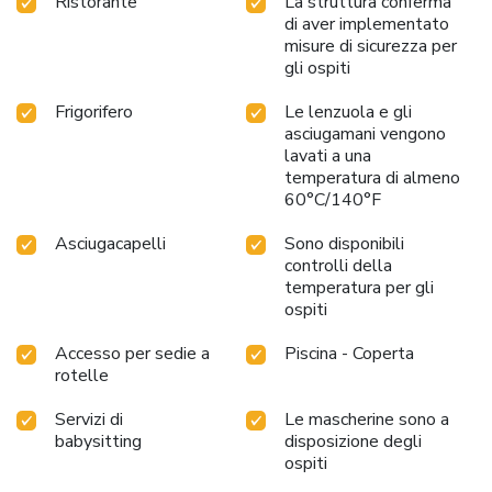
Ristorante
La struttura conferma
di aver implementato
misure di sicurezza per
gli ospiti
Frigorifero
Le lenzuola e gli
asciugamani vengono
lavati a una
temperatura di almeno
60°C/140°F
Asciugacapelli
Sono disponibili
controlli della
temperatura per gli
ospiti
Accesso per sedie a
Piscina - Coperta
rotelle
Servizi di
Le mascherine sono a
babysitting
disposizione degli
ospiti