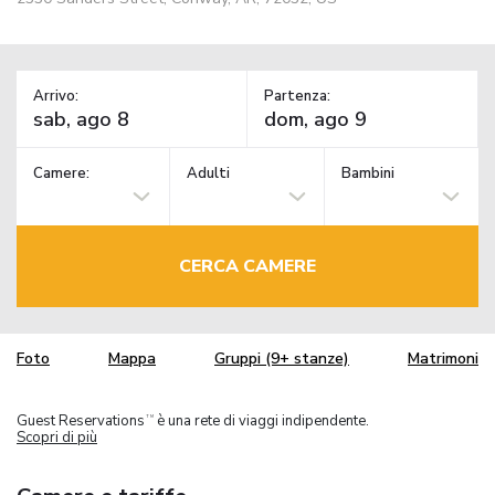
Arrivo:
Partenza:
Camere:
Adulti
Bambini
CERCA CAMERE
Foto
Mappa
Gruppi (9+ stanze)
Matrimoni
Guest Reservations
è una rete di viaggi indipendente.
TM
Scopri di più