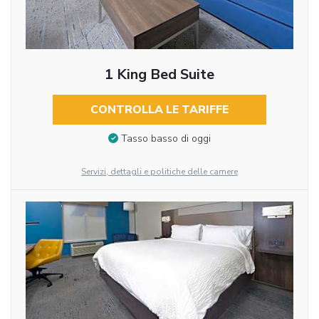
1 King Bed Suite
CONTROLLA LE TARIFFE
Tasso basso di oggi
Servizi, dettagli e politiche delle camere