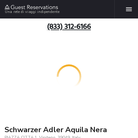
Una rete di viaggi indipendente
(833) 312-6166
Schwarzer Adler Aquila Nera
PIAZZA CITTA,1, Vipiteno, 39049, Italy