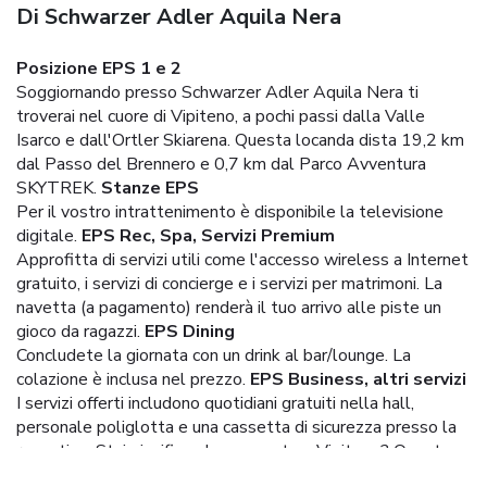
Di Schwarzer Adler Aquila Nera
Posizione EPS 1 e 2
Soggiornando presso Schwarzer Adler Aquila Nera ti
troverai nel cuore di Vipiteno, a pochi passi dalla Valle
Isarco e dall'Ortler Skiarena. Questa locanda dista 19,2 km
dal Passo del Brennero e 0,7 km dal Parco Avventura
SKYTREK.
Stanze EPS
Per il vostro intrattenimento è disponibile la televisione
digitale.
EPS Rec, Spa, Servizi Premium
Approfitta di servizi utili come l'accesso wireless a Internet
gratuito, i servizi di concierge e i servizi per matrimoni. La
navetta (a pagamento) renderà il tuo arrivo alle piste un
gioco da ragazzi.
EPS Dining
Concludete la giornata con un drink al bar/lounge. La
colazione è inclusa nel prezzo.
EPS Business, altri servizi
I servizi offerti includono quotidiani gratuiti nella hall,
personale poliglotta e una cassetta di sicurezza presso la
reception. Stai pianificando un evento a Vipiteno? Questa
locanda dispone di spazi di 30 metri quadrati, tra cui un