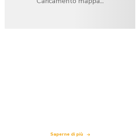
Caricamento mappa...
Siamo una rete di viaggi indipendente
che offre oltre 100.000 hotel in tutto il mondo
Saperne di più