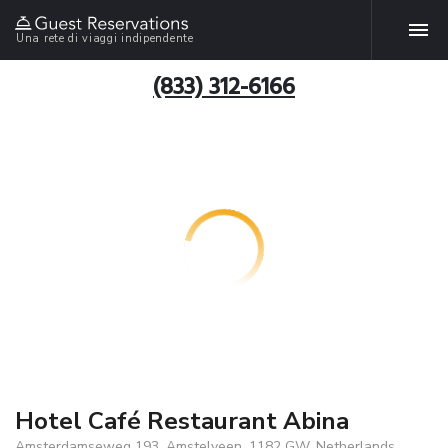
Una rete di viaggi indipendente
(833) 312-6166
Hotel Café Restaurant Abina
Amsterdamseweg 193, Amstelveen, 1182 GW, Netherlands