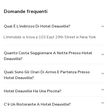
will appreciate the elegant original hand operated elevator,
and historical architecture. Our staff is eager staff willing to
Domande frequenti
make your stay exciting and enjoyable. We can assist you
with transfer information, theatre tickets, tours and local
attractions. Guests return to us year after year for our
Qual È L'indirizzo Di Hotel Deauville?
personal touch and our "how may we help you" attitude. In
the heart of mid town Manhattan.
L'immobile si trova a 103 East 29th Street in New York.
Quanto Costa Soggiornare A Notte Presso Hotel
Deauville?
Quali Sono Gli Orari Di Arrivo E Partenza Presso
Hotel Deauville?
Hotel Deauville Ha Una Piscina?
C'è Un Ristorante A Hotel Deauville?