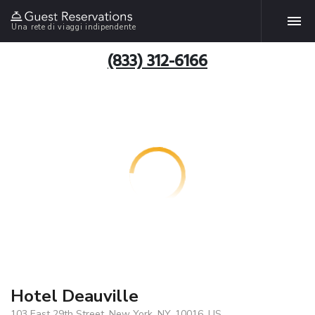
Una rete di viaggi indipendente
(833) 312-6166
Hotel Deauville
103 East 29th Street, New York, NY, 10016, US