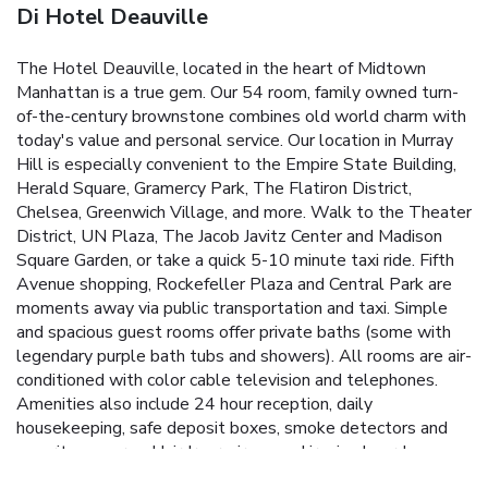
Di Hotel Deauville
The Hotel Deauville, located in the heart of Midtown
Manhattan is a true gem. Our 54 room, family owned turn-
of-the-century brownstone combines old world charm with
today's value and personal service. Our location in Murray
Hill is especially convenient to the Empire State Building,
Herald Square, Gramercy Park, The Flatiron District,
Chelsea, Greenwich Village, and more. Walk to the Theater
District, UN Plaza, The Jacob Javitz Center and Madison
Square Garden, or take a quick 5-10 minute taxi ride. Fifth
Avenue shopping, Rockefeller Plaza and Central Park are
moments away via public transportation and taxi.
Simple
and spacious guest rooms offer private baths (some with
legendary purple bath tubs and showers). All rooms are air-
conditioned with color cable television and telephones.
Amenities also include 24 hour reception, daily
housekeeping, safe deposit boxes, smoke detectors and
security cameras. Hairdryers, irons and ironing boards, maps
and tourist information are provided by reception. Guest