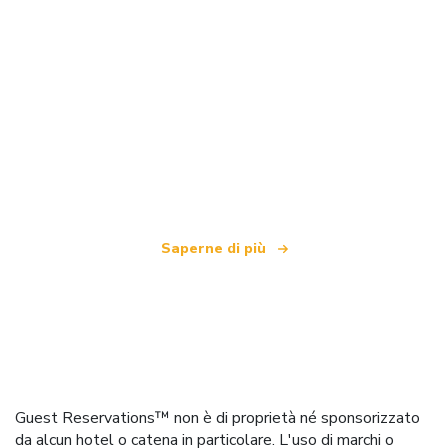
Siamo una rete di viaggi indipendente
che offre oltre 100.000 hotel in tutto il mondo
Saperne di più
Guest Reservations™ non è di proprietà né sponsorizzato
da alcun hotel o catena in particolare. L'uso di marchi o