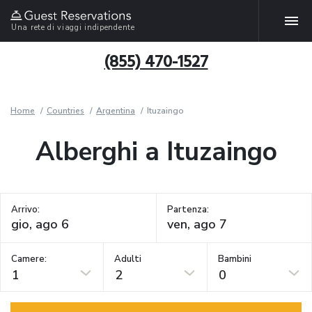
Una rete di viaggi indipendente
(855) 470-1527
Home
Countries
Argentina
Ituzaingo
Alberghi a Ituzaingo
Arrivo:
Partenza:
Camere:
Adulti
Bambini
1
2
0