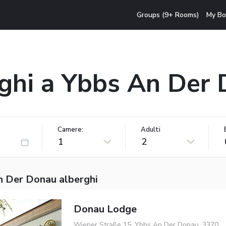
Groups (9+ Rooms)
My Bo
ghi a Ybbs An Der
Camere:
Adulti
1
2
n Der Donau alberghi
Donau Lodge
Wiener Straße 15, Ybbs An Der Donau, 3370