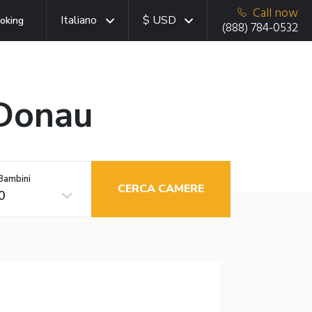
Call now
Italiano
$ USD
oking
(888) 784-0532
 Donau
Bambini
CERCA CAMERE
0