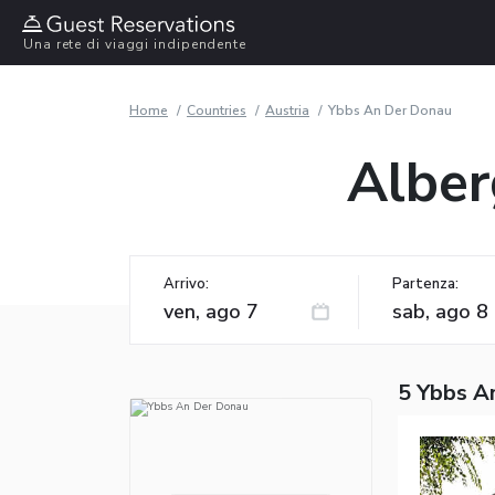
Una rete di viaggi indipendente
Home
Countries
Austria
Ybbs An Der Donau
Alber
Arrivo:
Partenza:
5 Ybbs A