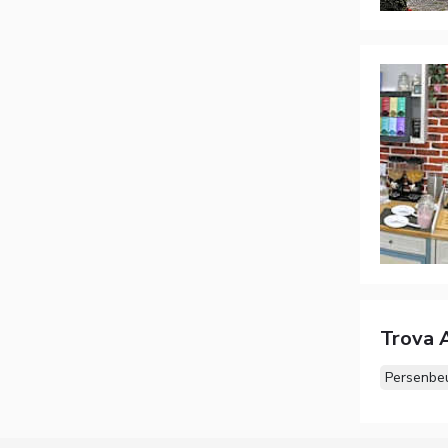
Trova A
Persenbe