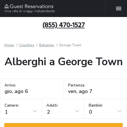
Una rete di viaggi indipendente
(855) 470-1527
Home
Countries
Bahamas
George Town
Alberghi a George Town
Arrivo:
Partenza:
Camere:
Adulti
Bambini
1
2
0