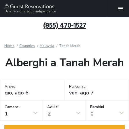
Una rete di viaggi indipendente
(855) 470-1527
Home
Countries
Malaysia
Tanah Merah
Alberghi a Tanah Merah
Arrivo:
Partenza:
Camere:
Adulti
Bambini
1
2
0