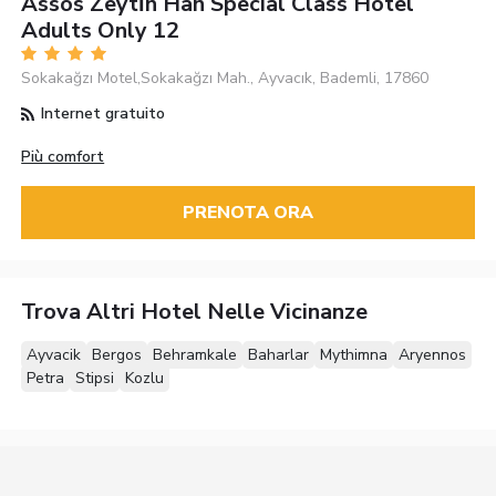
Assos Zeyti̇n Han Special Class Hotel
Adults Only 12
Sokakağzı Motel,Sokakağzı Mah., Ayvacık, Bademli, 17860
Internet gratuito
Più comfort
PRENOTA ORA
Trova Altri Hotel Nelle Vicinanze
Ayvacik
Bergos
Behramkale
Baharlar
Mythimna
Aryennos
Petra
Stipsi
Kozlu