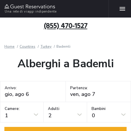
Una rete di viaggi indipendente
(855) 470-1527
Home
Countries
Turkey
Bademli
Alberghi a Bademli
Arrivo:
Partenza:
Camere:
Adulti
Bambini
1
2
0