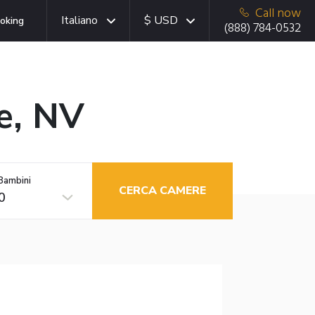
Call now
Italiano
$ USD
oking
(888) 784-0532
ge, NV
Bambini
CERCA CAMERE
0