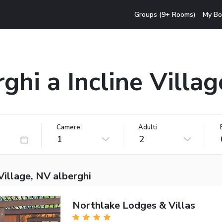
Groups (9+ Rooms)
My Bo
ghi a Incline Villa
Camere:
Adulti
1
2
 Village, NV alberghi
Northlake Lodges & Villas