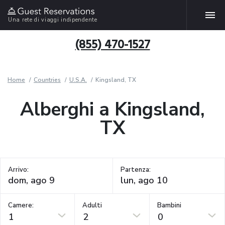
Una rete di viaggi indipendente
(855) 470-1527
Home
Countries
U.S.A.
Kingsland, TX
Alberghi a Kingsland,
TX
Arrivo:
Partenza:
Camere:
Adulti
Bambini
1
2
0