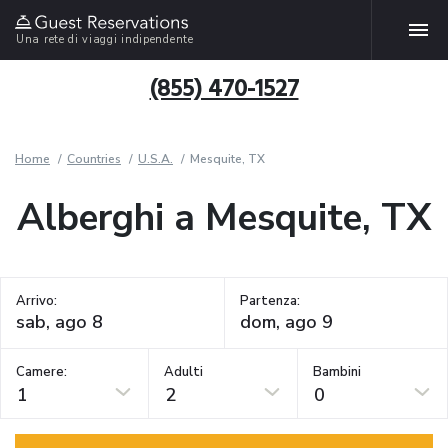
Una rete di viaggi indipendente
(855) 470-1527
Home
Countries
U.S.A.
Mesquite, TX
Alberghi a Mesquite, TX
Arrivo:
Partenza:
Camere:
Adulti
Bambini
1
2
0