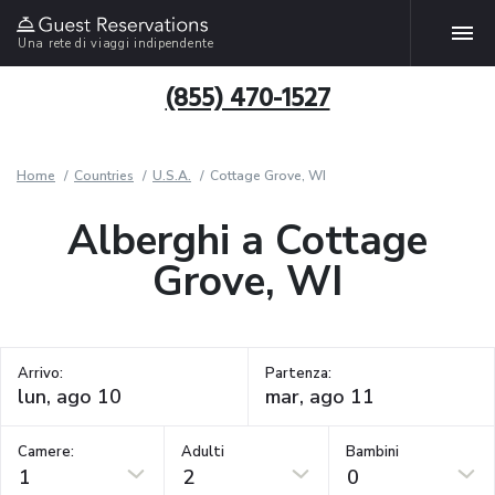
Una rete di viaggi indipendente
(855) 470-1527
Home
Countries
U.S.A.
Cottage Grove, WI
Alberghi a Cottage
Grove, WI
Arrivo:
Partenza:
Camere:
Adulti
Bambini
1
2
0