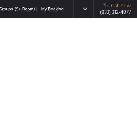
Call now
Groups (9+ Rooms)
My Booking
(833) 312-4877