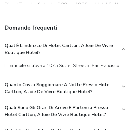
Dinner
Tuesday-Saturday 6:00pm-10:30pm
Hotel Carlton
is ADA Compliant and FEMA approved (#CA5132) -
Offering Federal & State Per Diem Rates. Call directly for
more details.
Hotel Carlton’s valet parking prices are as
Domande frequenti
follows;
$35/day plus tax ($40 total)
$41/day plus tax for
oversized vehicles ($47 total)
Qual È L'indirizzo Di Hotel Carlton, A Joie De Vivre
Boutique Hotel?
L'immobile si trova a 1075 Sutter Street in San Francisco.
Quanto Costa Soggiornare A Notte Presso Hotel
Carlton, A Joie De Vivre Boutique Hotel?
Quali Sono Gli Orari Di Arrivo E Partenza Presso
Hotel Carlton, A Joie De Vivre Boutique Hotel?