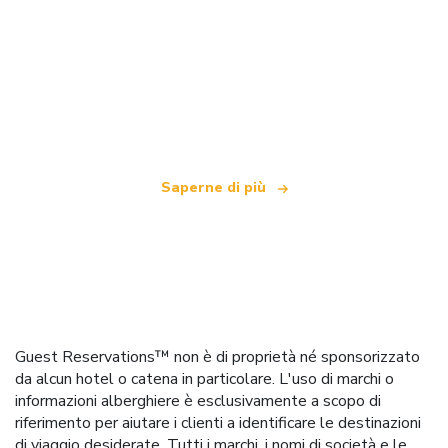
Siamo una rete di viaggi indipendente
che offre oltre 100.000 hotel in tutto il mondo
Saperne di più
Guest Reservations™ non è di proprietà né sponsorizzato
da alcun hotel o catena in particolare. L'uso di marchi o
informazioni alberghiere è esclusivamente a scopo di
riferimento per aiutare i clienti a identificare le destinazioni
di viaggio desiderate. Tutti i marchi, i nomi di società e le