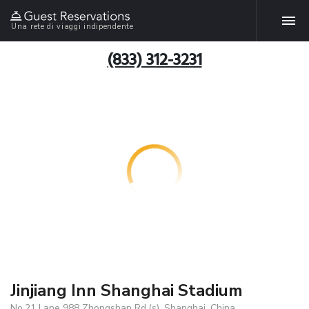
Una rete di viaggi indipendente
(833) 312-3231
Jinjiang Inn Shanghai Stadium
No.21 Lane 988 Zhongshan Rd.(s), Shanghai, China