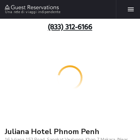
Una rete di viaggi indipendente
(833) 312-6166
Juliana Hotel Phnom Penh
16 Juliana 152 Road, Sangkat Vealvong, Khan 7 Makara (Near