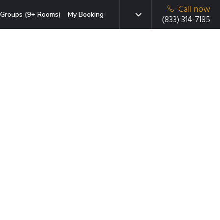
Call now
Groups (9+ Rooms)
My Booking
(833) 314-7185