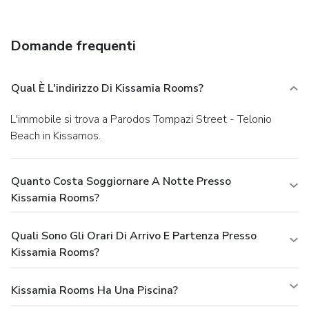
Featured amenities include express check-in, multilingual
staff, and luggage storage. For a surcharge, guests may use
a shuttle from the airport to the hotel (available 24 hours)
Domande frequenti
and a ferry terminal shuttle.
Qual È L'indirizzo Di Kissamia Rooms?
L'immobile si trova a Parodos Tompazi Street - Telonio
Beach in Kissamos.
Quanto Costa Soggiornare A Notte Presso
Kissamia Rooms?
Quali Sono Gli Orari Di Arrivo E Partenza Presso
Kissamia Rooms?
Kissamia Rooms Ha Una Piscina?