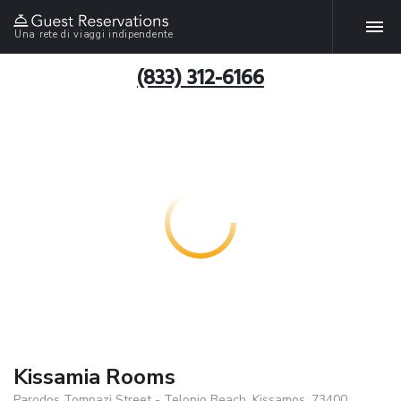
Una rete di viaggi indipendente
(833) 312-6166
Kissamia Rooms
Parodos Tompazi Street - Telonio Beach, Kissamos, 73400,