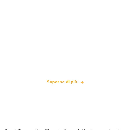
Siamo una rete di viaggi indipendente
che offre oltre 100.000 hotel in tutto il mondo
Saperne di più