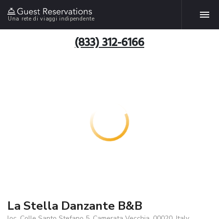
Una rete di viaggi indipendente
(833) 312-6166
La Stella Danzante B&B
loc. Colle Santo Stefano 5, Camerata Vecchia, 00020, Italy