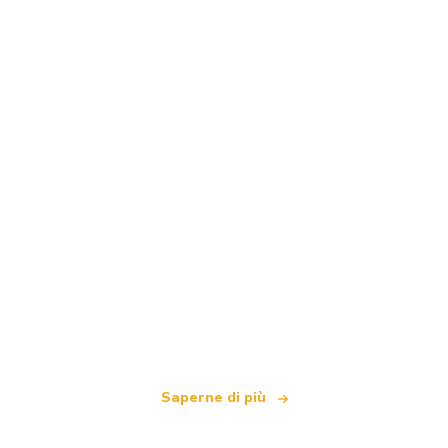
Siamo una rete di viaggi indipendente
che offre oltre 100.000 hotel in tutto il mondo
Saperne di più