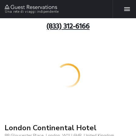
Una rete di viaggi indipendente
(833) 312-6166
London Continental Hotel
88 Gloucester Place, London, W1U 6HR, United Kingdom