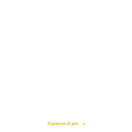
Siamo una rete di viaggi indipendente
che offre oltre 100.000 hotel in tutto il mondo
Saperne di più