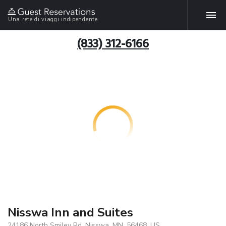
Una rete di viaggi indipendente
(833) 312-6166
Nisswa Inn and Suites
24186 North Smiley Rd, Nisswa, MN, 56468, US