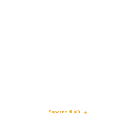
Siamo una rete di viaggi indipendente
che offre oltre 100.000 hotel in tutto il mondo
Saperne di più