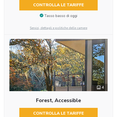
CONTROLLA LE TARIFFE
Tasso basso di oggi
Servizi, dettagli e politiche delle camere
4
Forest, Accessible
CONTROLLA LE TARIFFE