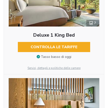
7
Deluxe 1 King Bed
CONTROLLA LE TARIFFE
Tasso basso di oggi
Servizi, dettagli e politiche delle camere