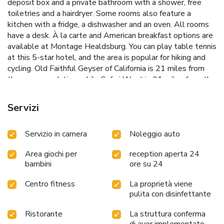
deposit box and a private bathroom with a shower, free
toiletries and a hairdryer. Some rooms also feature a
kitchen with a fridge, a dishwasher and an oven. All rooms
have a desk. À la carte and American breakfast options are
available at Montage Healdsburg. You can play table tennis
at this 5-star hotel, and the area is popular for hiking and
cycling. Old Faithful Geyser of California is 21 miles from
the accommodation, while Safari West is 21 miles from the
property. Charles M. Schulz Sonoma County Airport is 12
miles away.
Servizi
Servizio in camera
Noleggio auto
Area giochi per
reception aperta 24
bambini
ore su 24
Centro fitness
La proprietà viene
pulita con disinfettante
Ristorante
La struttura conferma
di aver implementato