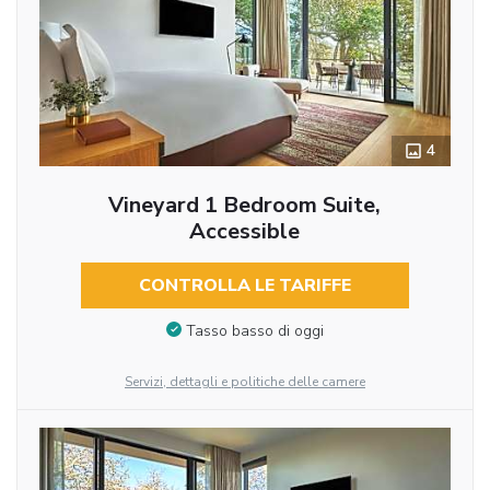
4
Vineyard 1 Bedroom Suite,
Accessible
CONTROLLA LE TARIFFE
Tasso basso di oggi
Servizi, dettagli e politiche delle camere