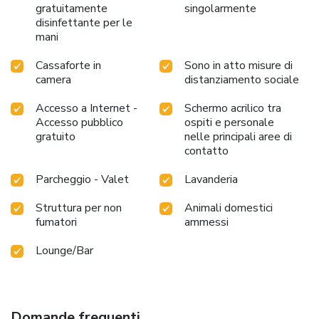
gratuitamente
singolarmente
disinfettante per le
mani
Cassaforte in
Sono in atto misure di
camera
distanziamento sociale
Accesso a Internet -
Schermo acrilico tra
Accesso pubblico
ospiti e personale
gratuito
nelle principali aree di
contatto
Parcheggio - Valet
Lavanderia
Struttura per non
Animali domestici
fumatori
ammessi
Lounge/Bar
Domande frequenti