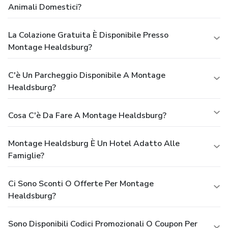
Animali Domestici?
La Colazione Gratuita È Disponibile Presso
Montage Healdsburg?
C'è Un Parcheggio Disponibile A Montage
Healdsburg?
Cosa C'è Da Fare A Montage Healdsburg?
Montage Healdsburg È Un Hotel Adatto Alle
Famiglie?
Ci Sono Sconti O Offerte Per Montage
Healdsburg?
Sono Disponibili Codici Promozionali O Coupon Per