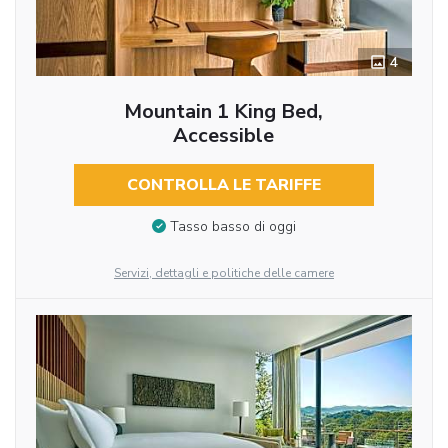
4
Mountain 1 King Bed,
Accessible
CONTROLLA LE TARIFFE
Tasso basso di oggi
Servizi, dettagli e politiche delle camere