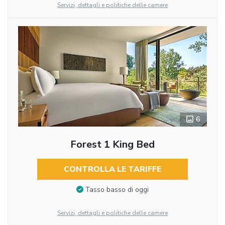
Servizi, dettagli e politiche delle camere
6
Forest 1 King Bed
CONTROLLA LE TARIFFE
Tasso basso di oggi
Servizi, dettagli e politiche delle camere