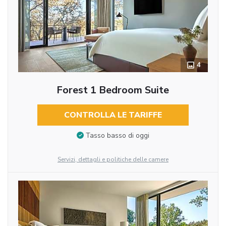
4
Forest 1 Bedroom Suite
CONTROLLA LE TARIFFE
Tasso basso di oggi
Servizi, dettagli e politiche delle camere