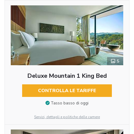
5
Deluxe Mountain 1 King Bed
CONTROLLA LE TARIFFE
Tasso basso di oggi
Servizi, dettagli e politiche delle camere