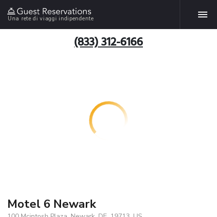
Una rete di viaggi indipendente
(833) 312-6166
Motel 6 Newark
100 Mcintosh Plaza, Newark, DE, 19713, US