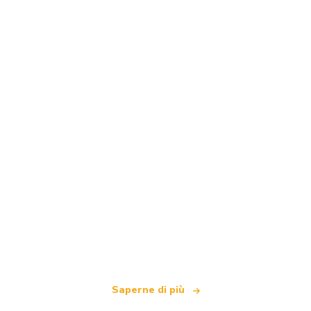
Siamo una rete di viaggi indipendente
che offre oltre 100.000 hotel in tutto il mondo
Saperne di più