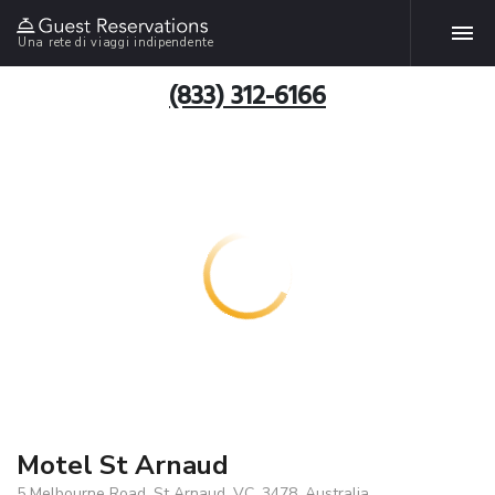
Una rete di viaggi indipendente
(833) 312-6166
Motel St Arnaud
5 Melbourne Road, St Arnaud, VC, 3478, Australia