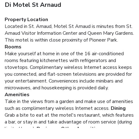
Di Motel St Arnaud
Property Location
Located in St. Arnaud, Motel St Arnaud is minutes from St.
Arnaud Visitor Information Center and Queen Mary Gardens.
This motel is within close proximity of Pioneer Park.
Rooms
Make yourself at home in one of the 16 air-conditioned
rooms featuring kitchenettes with refrigerators and
stovetops. Complimentary wireless Internet access keeps
you connected, and flat-screen televisions are provided for
your entertainment. Conveniences include minibars and
microwaves, and housekeeping is provided daily.
Amenities
Take in the views from a garden and make use of amenities
such as complimentary wireless Internet access.
Dining
Grab a bite to eat at the motel's restaurant, which features
a bar, or stay in and take advantage of room service (during
limited hours).
Business, Other Amenities
The front desk is staffed during limited hours. Free self