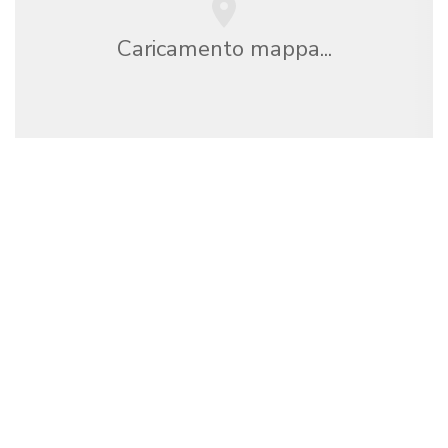
Caricamento mappa...
Siamo una rete di viaggi indipendente
che offre oltre 100.000 hotel in tutto il mondo