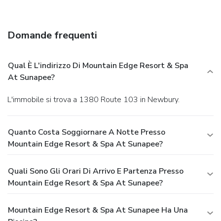
Enjoy a satisfying meal at a restaurant serving guests of
Mountain Edge Resort & Spa at Sunapee. Quench your
thirst with your favorite drink at a bar/lounge.
Business,
Domande frequenti
Other Amenities
The front desk is staffed during limited hours. Free self
parking is available onsite.
Qual È L'indirizzo Di Mountain Edge Resort & Spa
At Sunapee?
L'immobile si trova a 1380 Route 103 in Newbury.
Quanto Costa Soggiornare A Notte Presso
Mountain Edge Resort & Spa At Sunapee?
Quali Sono Gli Orari Di Arrivo E Partenza Presso
Mountain Edge Resort & Spa At Sunapee?
Mountain Edge Resort & Spa At Sunapee Ha Una