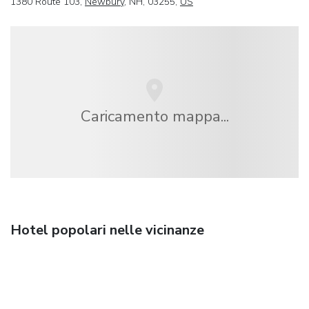
1380 Route 103,
Newbury
, NH, 03255,
US
Caricamento mappa...
Hotel popolari nelle vicinanze