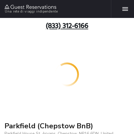
Una rete di viaggi indipendente
(833) 312-6166
Parkfield (Chepstow BnB)
Parkfield House St. Arvans, Chepstow, NP16 6DN, United