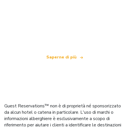
Siamo una rete di viaggi indipendente
che offre oltre 100.000 hotel in tutto il mondo
Saperne di più
Guest Reservations™ non è di proprietà né sponsorizzato
da alcun hotel o catena in particolare. L'uso di marchi o
informazioni alberghiere è esclusivamente a scopo di
riferimento per aiutare i clienti a identificare le destinazioni