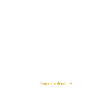
Siamo una rete di viaggi indipendente
che offre oltre 100.000 hotel in tutto il mondo
Saperne di più