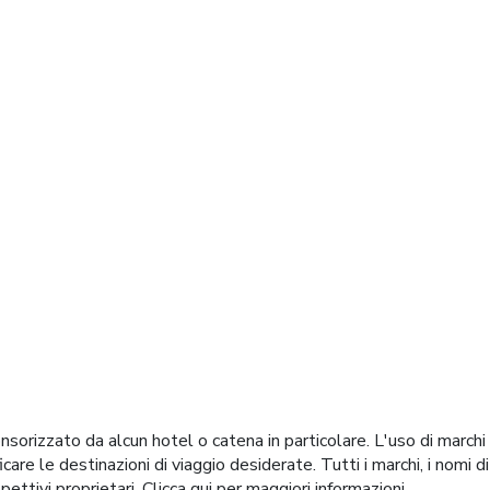
l mondo
orizzato da alcun hotel o catena in particolare. L'uso di marchi
ificare le destinazioni di viaggio desiderate. Tutti i marchi, i nom
spettivi proprietari.
Clicca qui
per maggiori informazioni.