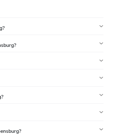
g?
nsburg?
g?
eensburg?