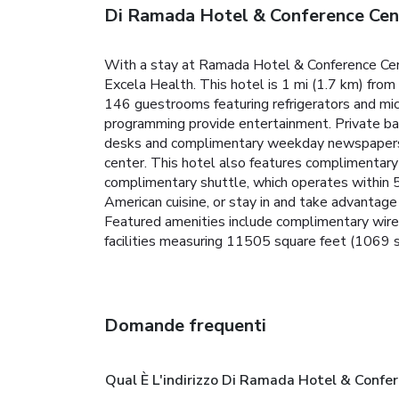
Di Ramada Hotel & Conference Ce
With a stay at Ramada Hotel & Conference Cen
Excela Health. This hotel is 1 mi (1.7 km) fr
146 guestrooms featuring refrigerators and mi
programming provide entertainment. Private ba
desks and complimentary weekday newspapers, as
center. This hotel also features complimentary 
complimentary shuttle, which operates within 5 m
American cuisine, or stay in and take advantage 
Featured amenities include complimentary wired
facilities measuring 11505 square feet (1069 sq
Domande frequenti
Qual È L'indirizzo Di Ramada Hotel & Con