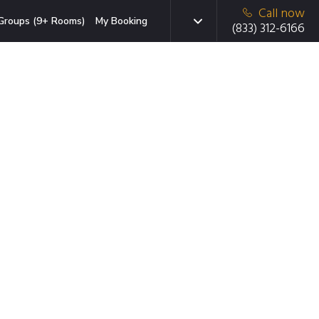
Call now
Groups (9+ Rooms)
My Booking
(833) 312-6166