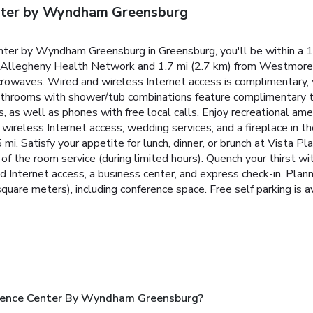
nter by Wyndham Greensburg
ter by Wyndham Greensburg in Greensburg, you'll be within a 1
om Allegheny Health Network and 1.7 mi (2.7 km) from Westmorel
crowaves. Wired and wireless Internet access is complimentary,
throoms with shower/tub combinations feature complimentary toi
 well as phones with free local calls. Enjoy recreational ameni
wireless Internet access, wedding services, and a fireplace in t
i. Satisfy your appetite for lunch, dinner, or brunch at Vista Pla
of the room service (during limited hours). Quench your thirst wit
 Internet access, a business center, and express check-in. Plan
uare meters), including conference space. Free self parking is av
ference Center By Wyndham Greensburg?