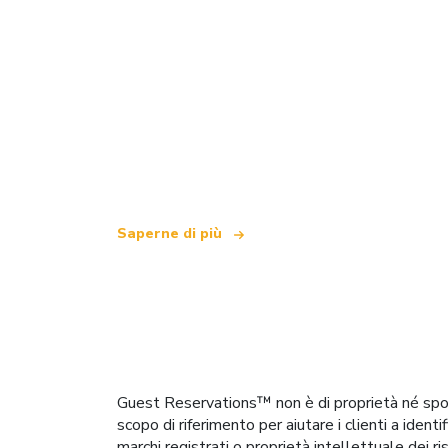
Siamo una rete di viaggi indipendente
che offre oltre 100.000 hotel in tutto i
Saperne di più
Guest Reservations™ non è di proprietà né spons
scopo di riferimento per aiutare i clienti a ident
marchi registrati o proprietà intellettuale dei ri