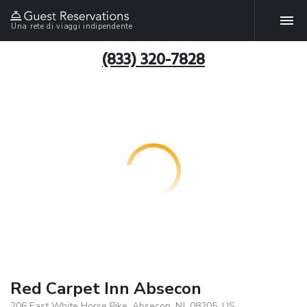
Una rete di viaggi indipendente
(833) 320-7828
Red Carpet Inn Absecon
206 East White Horse Pike, Absecon, NJ, 08205, US