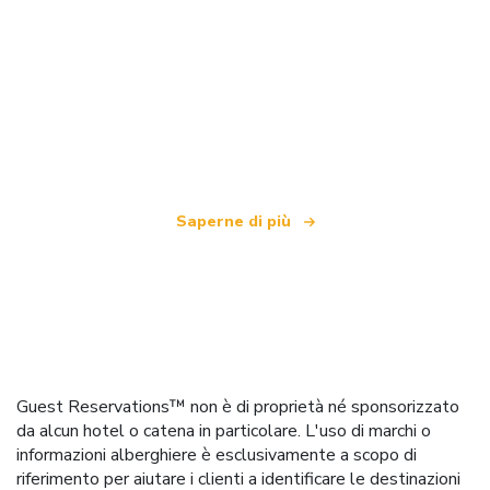
Siamo una rete di viaggi indipendente
che offre oltre 100.000 hotel in tutto il mondo
Saperne di più
Guest Reservations™ non è di proprietà né sponsorizzato
da alcun hotel o catena in particolare. L'uso di marchi o
informazioni alberghiere è esclusivamente a scopo di
riferimento per aiutare i clienti a identificare le destinazioni