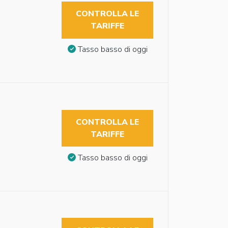
CONTROLLA LE
TARIFFE
Tasso basso di oggi
CONTROLLA LE
TARIFFE
Tasso basso di oggi