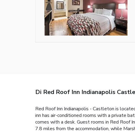
Di Red Roof Inn Indianapolis Castl
Red Roof Inn Indianapolis - Castleton is locate
inn has air-conditioned rooms with a private ba
comes with a desk. Guest rooms in Red Roof Inn 
7.8 miles from the accommodation, while Marsh G