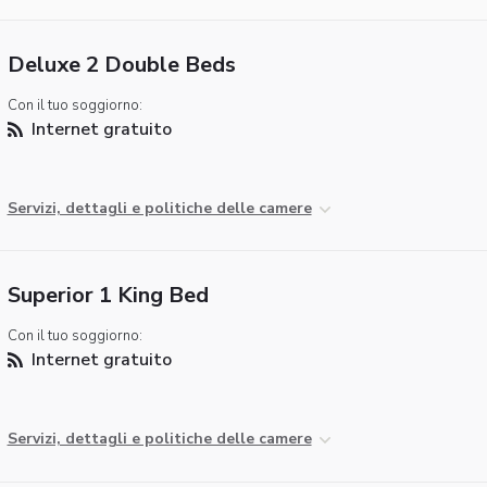
Deluxe 2 Double Beds
Con il tuo soggiorno:
Internet gratuito
Servizi, dettagli e politiche delle camere
Superior 1 King Bed
Con il tuo soggiorno:
Internet gratuito
Servizi, dettagli e politiche delle camere