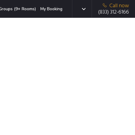
Call now
Groups (9+ Rooms)
My Booking
(833) 312-6166