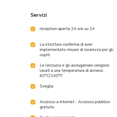
Servizi
reception aperta 24 ore su 24
La struttura conferma di aver
implementato misure di sicurezza per gli
ospiti
Le lenzuola e gli asciugamani vengono
lavati a una temperatura di almeno
60°C/140°F
Sveglia
Accesso a Internet - Accesso pubblico
gratuito