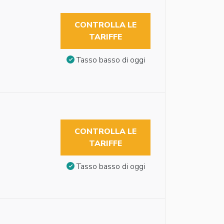
CONTROLLA LE
TARIFFE
Tasso basso di oggi
CONTROLLA LE
TARIFFE
Tasso basso di oggi