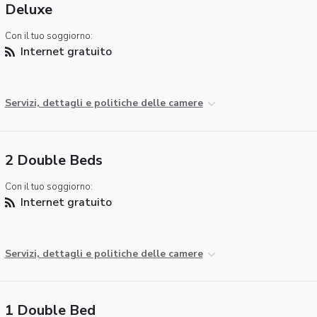
Deluxe
Con il tuo soggiorno:
Internet gratuito
Servizi, dettagli e politiche delle camere
2 Double Beds
Con il tuo soggiorno:
Internet gratuito
Servizi, dettagli e politiche delle camere
1 Double Bed