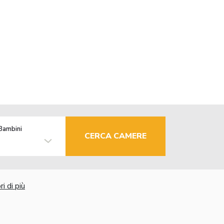
Bambini
CERCA CAMERE
i di più