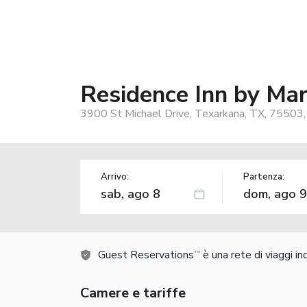
Residence Inn by Mar
3900 St Michael Drive, Texarkana, TX, 75503
Arrivo:
Partenza:
Guest Reservations
è una rete di viaggi i
TM
Camere e tariffe