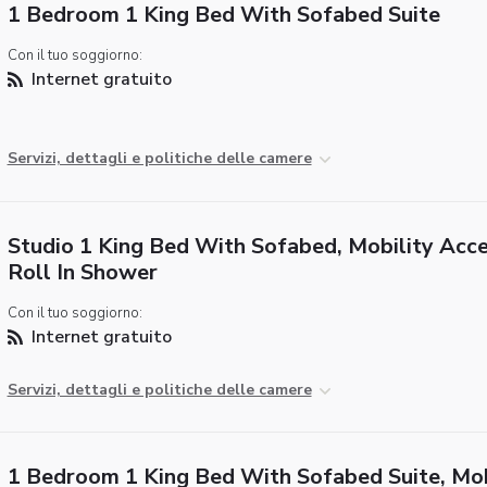
1 Bedroom 1 King Bed With Sofabed Suite
Con il tuo soggiorno:
Internet gratuito
Servizi, dettagli e politiche delle camere
Studio 1 King Bed With Sofabed, Mobility Acce
Roll In Shower
Con il tuo soggiorno:
Internet gratuito
Servizi, dettagli e politiche delle camere
1 Bedroom 1 King Bed With Sofabed Suite, Mob