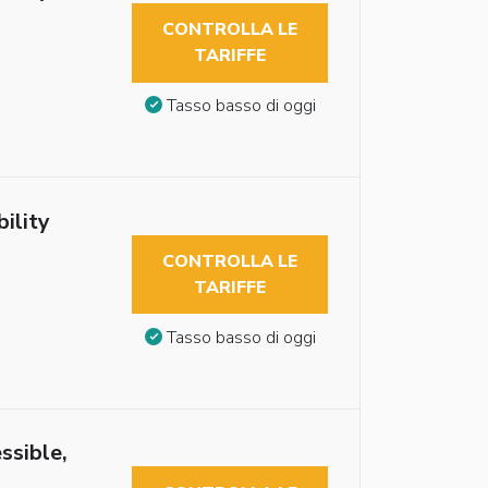
CONTROLLA LE
TARIFFE
Tasso basso di oggi
ility
CONTROLLA LE
TARIFFE
Tasso basso di oggi
ssible,