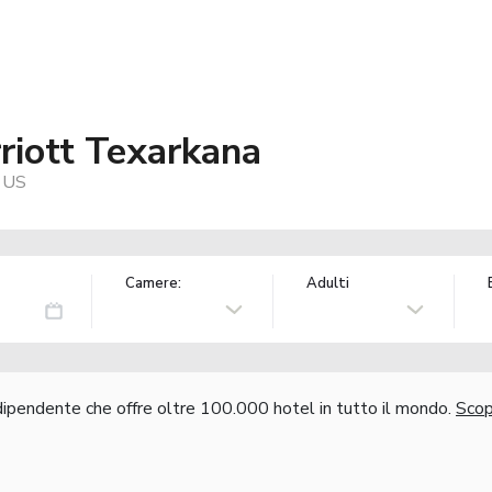
riott Texarkana
, US
Camere:
Adulti
ndipendente che offre oltre 100.000 hotel in tutto il mondo.
Scopr