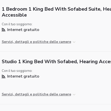
1 Bedroom 1 King Bed With Sofabed Suite, He
Accessible
Con il tuo soggiorno:
Internet gratuito
Servizi, dettagli e politiche delle camere
Studio 1 King Bed With Sofabed, Hearing Acce
Con il tuo soggiorno:
Internet gratuito
Servizi, dettagli e politiche delle camere