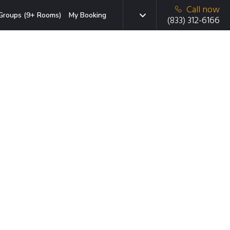
Call now
Groups (9+ Rooms)
My Booking
(833) 312-6166