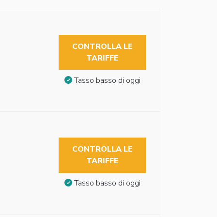
CONTROLLA LE
TARIFFE
Tasso basso di oggi
CONTROLLA LE
TARIFFE
Tasso basso di oggi