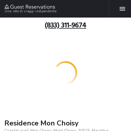
Una rete di viaggi indipendente
(833) 311-9674
Residence Mon Choisy
Coastal road, Mon Choisy, Mont Choisy, 30525, Mauritius