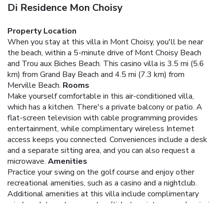
Di Residence Mon Choisy
Property Location
When you stay at this villa in Mont Choisy, you'll be near
the beach, within a 5-minute drive of Mont Choisy Beach
and Trou aux Biches Beach. This casino villa is 3.5 mi (5.6
km) from Grand Bay Beach and 4.5 mi (7.3 km) from
Merville Beach.
Rooms
Make yourself comfortable in this air-conditioned villa,
which has a kitchen. There's a private balcony or patio. A
flat-screen television with cable programming provides
entertainment, while complimentary wireless Internet
access keeps you connected. Conveniences include a desk
and a separate sitting area, and you can also request a
microwave.
Amenities
Practice your swing on the golf course and enjoy other
recreational amenities, such as a casino and a nightclub.
Additional amenities at this villa include complimentary
wireless Internet access, tour/ticket assistance, and a picnic
area.
Business, Other Amenities