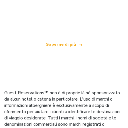
Siamo una rete di viaggi indipendente
che offre oltre 100.000 hotel in tutto il mondo
Saperne di più
Guest Reservations™ non è di proprietà né sponsorizzato
da alcun hotel o catena in particolare. L'uso di marchi o
informazioni alberghiere è esclusivamente a scopo di
riferimento per aiutare i clienti a identificare le destinazioni
di viaggio desiderate. Tutti i marchi, i nomi di società e le
denominazioni commerciali sono marchi registrati o