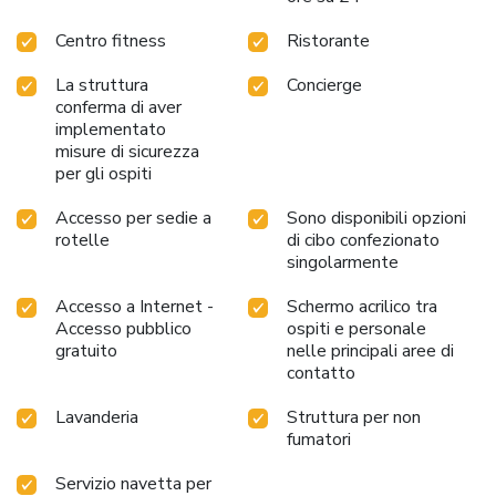
dryer, toiletries and towels within a few chosen chambers.
Centro fitness
Ristorante
Various excellent meal offerings at hotel ensure that
enticing and easily accessible options are constantly
La struttura
Concierge
available.
conferma di aver
implementato
misure di sicurezza
per gli ospiti
Accesso per sedie a
Sono disponibili opzioni
rotelle
di cibo confezionato
singolarmente
Accesso a Internet -
Schermo acrilico tra
Accesso pubblico
ospiti e personale
gratuito
nelle principali aree di
contatto
Lavanderia
Struttura per non
fumatori
Servizio navetta per