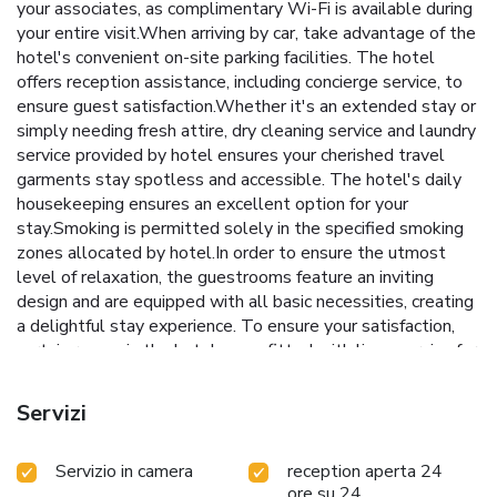
your associates, as complimentary Wi-Fi is available during
your entire visit.When arriving by car, take advantage of the
hotel's convenient on-site parking facilities. The hotel
offers reception assistance, including concierge service, to
ensure guest satisfaction.Whether it's an extended stay or
simply needing fresh attire, dry cleaning service and laundry
service provided by hotel ensures your cherished travel
garments stay spotless and accessible. The hotel's daily
housekeeping ensures an excellent option for your
stay.Smoking is permitted solely in the specified smoking
zones allocated by hotel.In order to ensure the utmost
level of relaxation, the guestrooms feature an inviting
design and are equipped with all basic necessities, creating
a delightful stay experience. To ensure your satisfaction,
certain rooms in the hotel come fitted with linen service for
a more pleasant stay.Selected rooms offer in-room
amusement like television as a source of entertainment for
Servizi
guests to enjoy. Within specific rooms, bottled water,
instant coffee and instant tea is conveniently available for
Servizio in camera
reception aperta 24
your use. Understanding the significance of bathroom
ore su 24
facilities in enhancing visitor contentment, hotel offers a hair