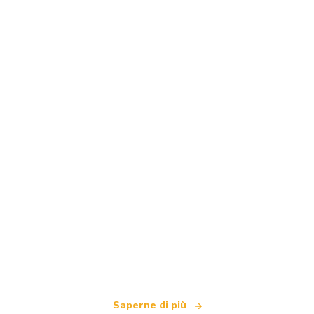
Siamo una rete di viaggi indipendente
che offre oltre 100.000 hotel in tutto il mondo
Saperne di più