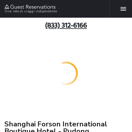
Una rete di viaggi indipendente
(833) 312-6166
Shanghai Forson International
Boutique Hotel - Pudong