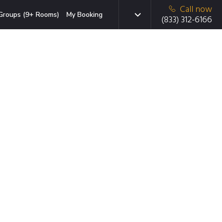
Call now
Groups (9+ Rooms)
My Booking
(833) 312-6166