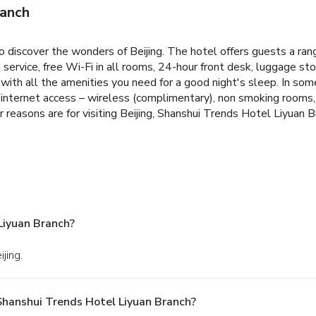
ranch
 discover the wonders of Beijing. The hotel offers guests a ran
rvice, free Wi-Fi in all rooms, 24-hour front desk, luggage stora
with all the amenities you need for a good night's sleep. In som
internet access – wireless (complimentary), non smoking rooms, a
 reasons are for visiting Beijing, Shanshui Trends Hotel Liyuan B
 Liyuan Branch?
ijing.
hanshui Trends Hotel Liyuan Branch?