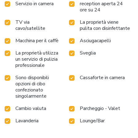
Servizio in camera
reception aperta 24
Sheraton Chihuahua Soberano, visitors have the option to
ore su 24
receive groceries directly in their accommodation, ensuring
outstanding comfort and simplicity when it comes to meals.
TV via
La proprietà viene
cavo/satellite
pulita con disinfettante
Macchina per il caffè
Asciugacapelli
La proprietà utilizza
Sveglia
un servizio di pulizia
professionale
Sono disponibili
Cassaforte in camera
opzioni di cibo
confezionato
singolarmente
Cambio valuta
Parcheggio - Valet
Lavanderia
Lounge/Bar