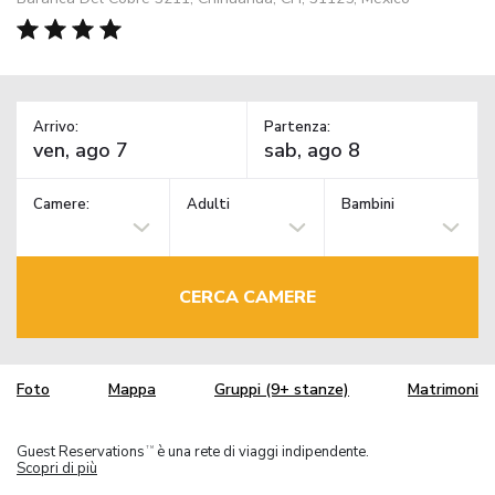
Arrivo:
Partenza:
Camere:
Adulti
Bambini
CERCA CAMERE
Foto
Mappa
Gruppi (9+ stanze)
Matrimoni
Guest Reservations
è una rete di viaggi indipendente.
TM
Scopri di più