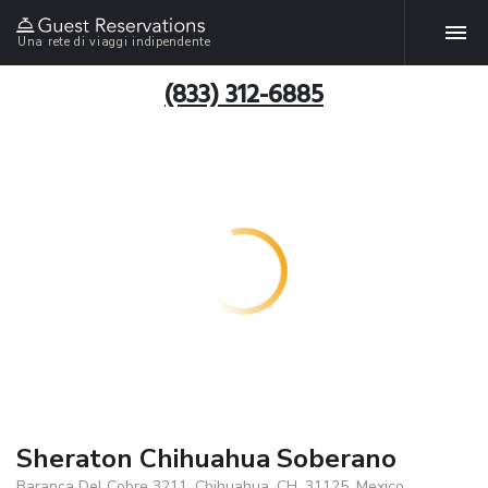
Una rete di viaggi indipendente
(833) 312-6885
Sheraton Chihuahua Soberano
Baranca Del Cobre 3211, Chihuahua, CH, 31125, Mexico