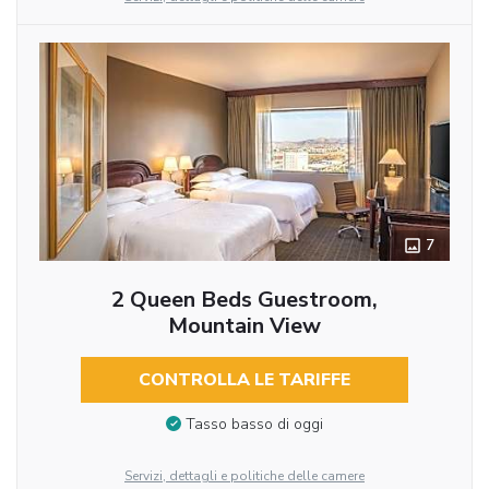
7
2 Queen Beds Guestroom,
Mountain View
CONTROLLA LE TARIFFE
Tasso basso di oggi
Servizi, dettagli e politiche delle camere