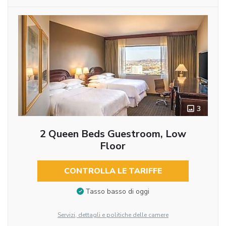
3
2 Queen Beds Guestroom, Low
Floor
CONTROLLA LE TARIFFE
Tasso basso di oggi
Servizi, dettagli e politiche delle camere