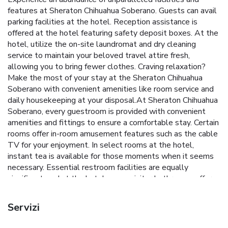
features at Sheraton Chihuahua Soberano. Guests can avail
parking facilities at the hotel. Reception assistance is
offered at the hotel featuring safety deposit boxes. At the
hotel, utilize the on-site laundromat and dry cleaning
service to maintain your beloved travel attire fresh,
allowing you to bring fewer clothes. Craving relaxation?
Make the most of your stay at the Sheraton Chihuahua
Soberano with convenient amenities like room service and
daily housekeeping at your disposal.At Sheraton Chihuahua
Soberano, every guestroom is provided with convenient
amenities and fittings to ensure a comfortable stay. Certain
rooms offer in-room amusement features such as the cable
TV for your enjoyment. In select rooms at the hotel,
instant tea is available for those moments when it seems
necessary. Essential restroom facilities are equally
significant, and at the hotel, some visitor bathrooms offer a
hair dryer to enhance your experience. Begin your day with a
scrumptious on-site breakfast available each morning at
Servizi
Sheraton Chihuahua Soberano. Enjoy an entertaining
evening with your fellow travelers at the hotel's bar.At