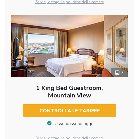
Servizi, dettagli e politiche delle camere
7
1 King Bed Guestroom,
Mountain View
CONTROLLA LE TARIFFE
Tasso basso di oggi
Servizi, dettagli e politiche delle camere