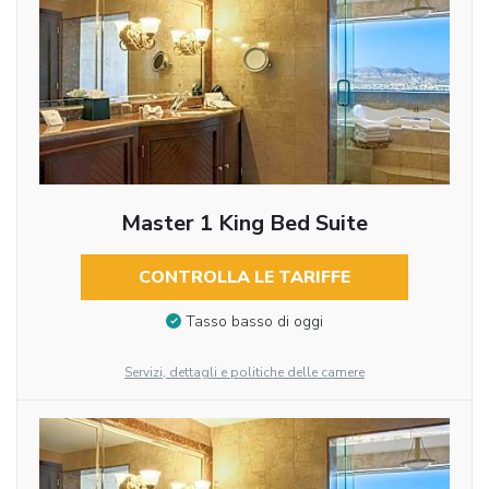
Master 1 King Bed Suite
CONTROLLA LE TARIFFE
Tasso basso di oggi
Servizi, dettagli e politiche delle camere