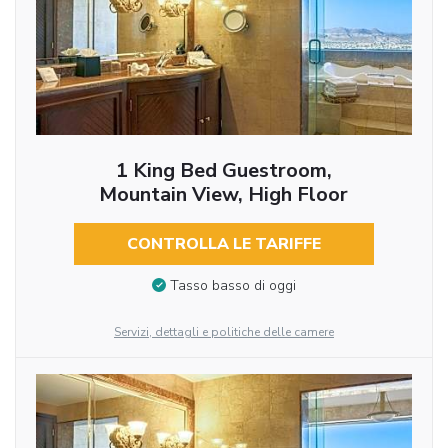
1 King Bed Guestroom,
Mountain View, High Floor
CONTROLLA LE TARIFFE
Tasso basso di oggi
Servizi, dettagli e politiche delle camere