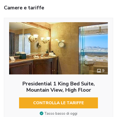
Camere e tariffe
9
Presidential 1 King Bed Suite,
Mountain View, High Floor
CONTROLLA LE TARIFFE
Tasso basso di oggi