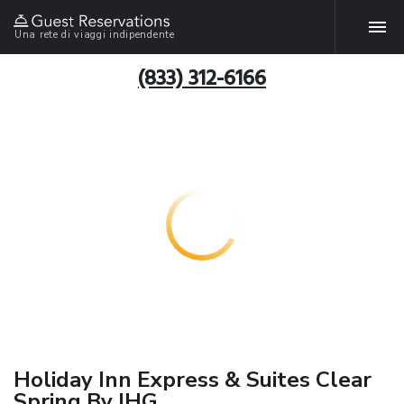
Una rete di viaggi indipendente
(833) 312-6166
Holiday Inn Express & Suites Clear
Spring By IHG