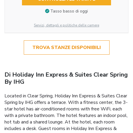
Tasso basso di oggi
Servizi, dettagli e politiche delle camere
TROVA STANZE DISPONIBILI
Di Holiday Inn Express & Suites Clear Spring
By IHG
Located in Clear Spring, Holiday Inn Express & Suites Clear
Spring by IHG offers a terrace. With a fitness center, the 3-
star hotel has air-conditioned rooms with free WiFi, each
with a private bathroom. The hotel features an indoor pool,
hot tub and a shared lounge. At the hotel, each room
includes a desk. Guest rooms in Holiday Inn Express &