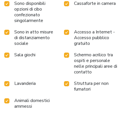
Sono disponibili
Cassaforte in camera
opzioni di cibo
confezionato
singolarmente
Sono in atto misure
Accesso a Internet -
di distanziamento
Accesso pubblico
sociale
gratuito
Sala giochi
Schermo acrilico tra
ospiti e personale
nelle principali aree di
contatto
Lavanderia
Struttura per non
fumatori
Animali domestici
ammessi