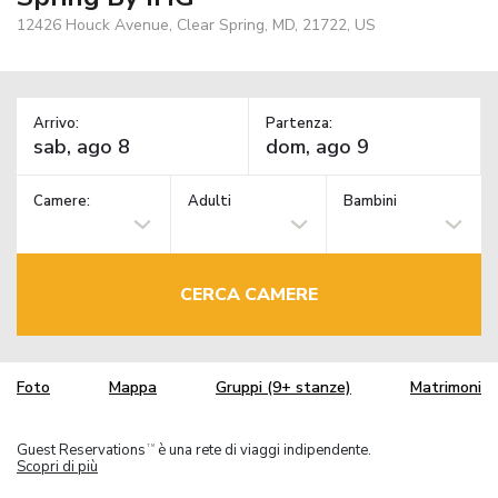
12426 Houck Avenue, Clear Spring, MD, 21722, US
Arrivo:
Partenza:
Camere:
Adulti
Bambini
CERCA CAMERE
Foto
Mappa
Gruppi (9+ stanze)
Matrimoni
Guest Reservations
è una rete di viaggi indipendente.
TM
Scopri di più