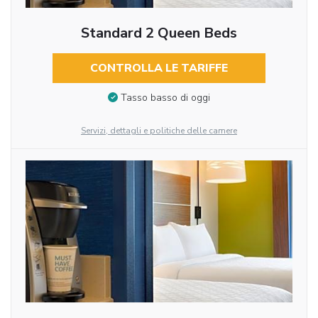
Standard 2 Queen Beds
CONTROLLA LE TARIFFE
Tasso basso di oggi
Servizi, dettagli e politiche delle camere