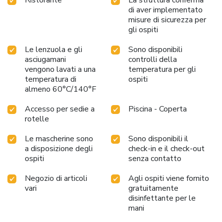
di aver implementato
misure di sicurezza per
gli ospiti
Le lenzuola e gli
Sono disponibili
asciugamani
controlli della
vengono lavati a una
temperatura per gli
temperatura di
ospiti
almeno 60°C/140°F
Accesso per sedie a
Piscina - Coperta
rotelle
Le mascherine sono
Sono disponibili il
a disposizione degli
check-in e il check-out
ospiti
senza contatto
Negozio di articoli
Agli ospiti viene fornito
vari
gratuitamente
disinfettante per le
mani