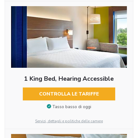
1 King Bed, Hearing Accessible
CONTROLLA LE TARIFFE
Tasso basso di oggi
Servizi, dettagli e politiche delle camere