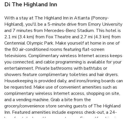
Di The Highland Inn
With a stay at The Highland Inn in Atlanta (Poncey-
Highland), you'll be a 5-minute drive from Emory University
and 7 minutes from Mercedes-Benz Stadium. This hotel is
2.1 mi (3.4 km) from Fox Theatre and 2.7 mi (4.3 km) from
Centennial Olympic Park. Make yourself at home in one of
the 80 air-conditioned rooms featuring flat-screen
televisions. Complimentary wireless Internet access keeps
you connected, and cable programming is available for your
entertainment. Private bathrooms with bathtubs or
showers feature complimentary toiletries and hair dryers.
Housekeeping is provided daily, and irons/ironing boards can
be requested. Make use of convenient amenities such as
complimentary wireless Internet access, shopping on site,
and a vending machine. Grab a bite from the
grocery/convenience store serving guests of The Highland
Inn. Featured amenities include express check-out, a 24-
hour front desk, and luggage storage. Free self parking is
available onsite.