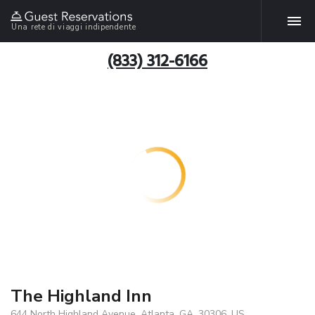
Una rete di viaggi indipendente
(833) 312-6166
The Highland Inn
644 North Highland Avenue, Atlanta, GA, 30306, US