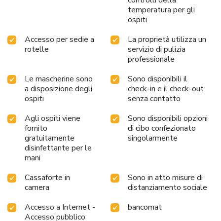
controlli della
furnished environment for relaxation. A delightful breakfast
temperatura per gli
is the perfect way to begin your day, and at The Kashi
ospiti
Residency, you can always indulge in a scrumptious meal
on-site. All adore a delightful cup of coffee! An on-site
Accesso per sedie a
La proprietà utilizza un
coffee shop ensures you can relish a cup of authentic,
rotelle
servizio di pulizia
professionale
freshly-brewed coffee every morning -- or whenever you
desire it.Allow your journey to be free from the pangs of
Le mascherine sono
Sono disponibili il
hunger! On-site eateries offer delicious and accessible meal
a disposizione degli
check-in e il check-out
choices. At The Kashi Residency, experience the ease of
ospiti
senza contatto
having groceries brought straight to your accommodation
through their efficient service. License Number(s): The
Agli ospiti viene
Sono disponibili opzioni
Kashi Residency
fornito
di cibo confezionato
gratuitamente
singolarmente
disinfettante per le
mani
Cassaforte in
Sono in atto misure di
camera
distanziamento sociale
Accesso a Internet -
bancomat
Accesso pubblico