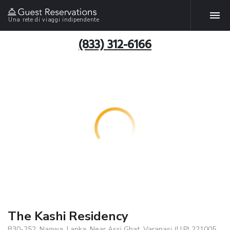
Una rete di viaggi indipendente
(833) 312-6166
The Kashi Residency
B30-252, Nagwa, Lanka, Near Assi Ghat, Varanasi (U.P) 221005