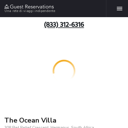
Una rete di viaggi indipendente
(833) 312-6316
The Ocean Villa
308 Piet Retief Crescent, Hermanus, South Africa