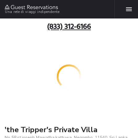
Una rete di viaggi indipendente
(833) 312-6166
'the Tripper's Private Villa
No 58,st.joseph Mawatha,kattuwa, Negombo, 11540, Sri Lanka