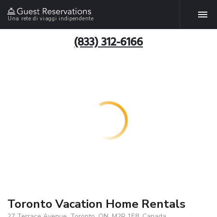
Una rete di viaggi indipendente
(833) 312-6166
Toronto Vacation Home Rentals
27 Terrace Avenue, Toronto, ON, M2R 1E8, Canada