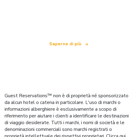
Siamo una rete di viaggi indipendente
che offre oltre 100.000 hotel in tutto il mondo
Saperne di più
Guest Reservations™ non è di proprietà né sponsorizzato
da alcun hotel o catena in particolare. L'uso di marchi o
informazioni alberghiere è esclusivamente a scopo di
riferimento per aiutare i clienti a identificare le destinazioni
di viaggio desiderate. Tutti i marchi, i nomi di società e le
denominazioni commerciali sono marchi registrati o
proprietà intellettuale dei rispettivi proprietari.
Clicca qui