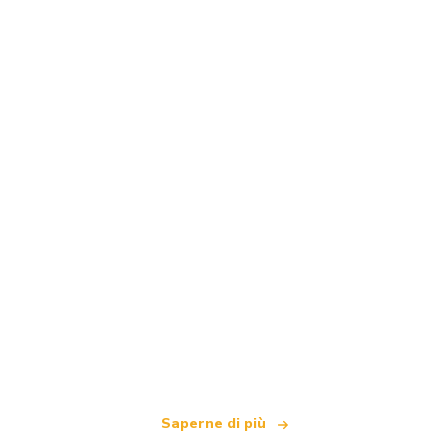
Siamo una rete di viaggi indipendente
che offre oltre 100.000 hotel in tutto il mondo
Saperne di più