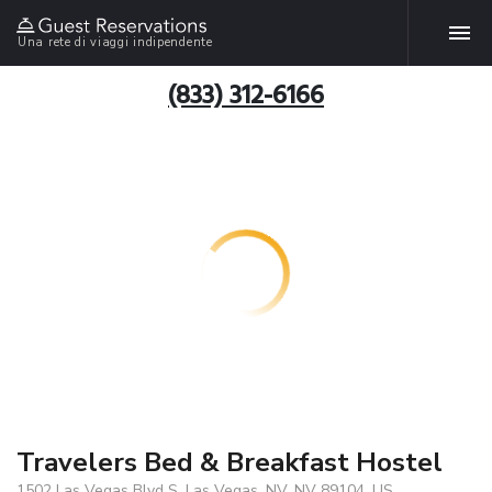
Una rete di viaggi indipendente
(833) 312-6166
Travelers Bed & Breakfast Hostel
1502 Las Vegas Blvd S, Las Vegas, NV, NV 89104, US